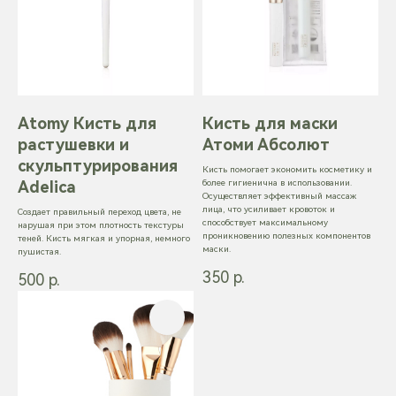
г.Одинцово, ул.Сколковская, 3б
+7 (926) 671-18-68
abelokhonova@gmail.com
Telegram
Instagram
Atomy Кисть для
Кисть для маски
растушевки и
Атоми Абсолют
Реквизиты продавца
скульптурирования
Кисть помогает экономить косметику и
Индивидуальный предприниматель
Adelica
более гигиенична в использовании.
Белохонова Анна Владимировна
Осуществляет эффективный массаж
ИНН: 575402811422
лица, что усиливает кровоток и
ОГРНИП: 323508100682965
Создает правильный переход цвета, не
способствует максимальному
нарушая при этом плотность текстуры
проникновению полезных компонентов
Расчётный счёт: 40802810040000443579
теней. Кисть мягкая и упорная, немного
маски.
Наименование: ПАО Сбербанк
пушистая.
БИК: 044525225
350
р.
500
р.
Корсчёт: 30101810400000000225
BEAUTY & BALANCE