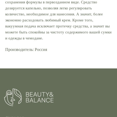
сохранения формулы в первозданном виде. Средство
Пользовательское соглашение
дозируется капельно, позволяя легко регулировать
Политика обработки персональных данных
количество, необходимое для нанесения. А значит, более
Программа лояльности
экономно расходовать любимый крем. Кроме того,
вакуумная подача исключает протечку средства, а значит вы
Контакты
можете быть спокойны за чистоту содержимого вашей сумки
г.Одинцово, ул.Сколковская, 3б
и одежды в чемодане.
+7 (926) 671-18-68
Производитель: Россия
abelokhonova@gmail.com
Telegram
Instagram
Реквизиты продавца
Индивидуальный предприниматель
Белохонова Анна Владимировна
ИНН: 575402811422
ОГРНИП: 323508100682965
Расчётный счёт: 40802810040000443579
Наименование: ПАО Сбербанк
БИК: 044525225
Корсчёт: 30101810400000000225