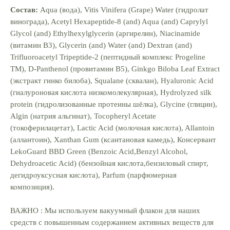
Состав:
Aqua (вода), Vitis Vinifera (Grape) Water (гидролат
винограда), Acetyl Hexapeptide-8 (and) Aqua (and) Caprylyl
Glycol (and) Ethylhexylglycerin (аргирелин), Niacinamide
(витамин В3), Glycerin (and) Water (and) Dextran (and)
Trifluoroacetyl Tripeptide-2 (пептидный комплекс Progeline
TM), D-Panthenol (провитамин В5), Ginkgo Biloba Leaf Extract
(экстракт гинко билоба), Squalane (сквалан), Hyaluronic Acid
(гиалуроновая кислота низкомолекулярная), Hydrolyzed silk
protein (гидролизованные протеины шёлка), Glycine (глицин),
Algin (натрия альгинат), Tocopheryl Acetate
(токоферилацетат), Lactic Acid (молочная кислота), Allantoin
Каталог
(аллантоин), Xanthan Gum (ксантановая камедь), Консервант
Весь каталог
LekoGuard BBD Green (Benzoic Acid,Benzyl Alcohol,
Наборы
Dehydroacetic Acid) (бензойная кислота,бензиловый спирт,
Бренды
дегидроуксусная кислота), Parfum (парфюмерная
композиция).
Покупателям
ВАЖНО : Мы используем вакуумный флакон для наших
Доставка и оплата
средств с повышенным содержанием активных веществ для
Возврат и обмен